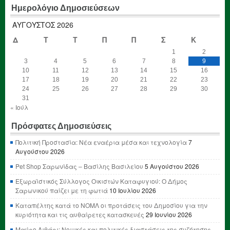
Ημερολόγιο Δημοσιεύσεων
ΑΎΓΟΥΣΤΟΣ 2026
Δ
Τ
Τ
Π
Π
Σ
Κ
1
2
3
4
5
6
7
8
9
10
11
12
13
14
15
16
17
18
19
20
21
22
23
24
25
26
27
28
29
30
31
« Ιούλ
Πρόσφατες Δημοσιεύσεις
Πολιτική Προστασία: Νέα εναέρια μέσα και τεχνολογία
7
Αυγούστου 2026
Pet Shop Σαρωνίδας – Βασίλης Βασιλείου
5 Αυγούστου 2026
Εξωραϊστικός Σύλλογος Οικιστών Καταφυγιού: Ο Δήμος
Σαρωνικού παίζει με τη φωτιά
10 Ιουλίου 2026
Καταπέλτης κατά το ΝΟΜΛ οι προτάσεις του Δημοσίου για την
κυριότητα και τις αυθαίρετες κατασκευές
29 Ιουνίου 2026
Μαύρο Λιθάρι: Νομικές και πολιτικές διαστάσεις της συζήτησης