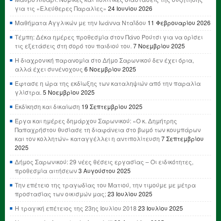
για τις «Ελεύθερες Παραλίες»
24 Ιουνίου 2026
Μαθήματα Αγγλικών με την Ιωάννα Νταΐδου
11 Φεβρουαρίου 2026
Τέμπη: Δέκα ημέρες προθεσμία στον Πάνο Ρούτσι για να ορίσει
τις εξετάσεις στη σορό του παιδιού του.
7 Νοεμβρίου 2025
Η διαχρονική παρανομία στο Δήμο Σαρωνικού δεν έχει όρια,
αλλά έχει συνένοχους
6 Νοεμβρίου 2025
Έφτασε η ώρα της εκδίωξης των καταληψιών από την παραλία
γλίστρα.
5 Νοεμβρίου 2025
Εκδίκηση και δικαίωση
19 Σεπτεμβρίου 2025
Έργα και ημέρες δημάρχου Σαρωνικού: «Ο κ. Δημήτρης
Παπαχρήστου θυσίασε τη διαφάνεια στο βωμό των κουμπάρων
και τον κολλητών» καταγγέλλει η αντιπολίτευση
7 Σεπτεμβρίου
2025
Δήμος Σαρωνικού: 29 νέες θέσεις εργασίας – Οι ειδικότητες,
προθεσμία αιτήσεων
3 Αυγούστου 2025
Την επέτειο της τραγωδίας του Ματιού, την τιμούμε με μέτρα
προστασίας των οικισμών μας;
23 Ιουλίου 2025
Η τραγική επέτειος της 23ης Ιουλίου 2018
23 Ιουλίου 2025