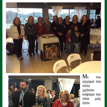
Μ
ε τον
ερχομό του
νέου
χρόνου
κόψαμε την
πίτα μας
στον