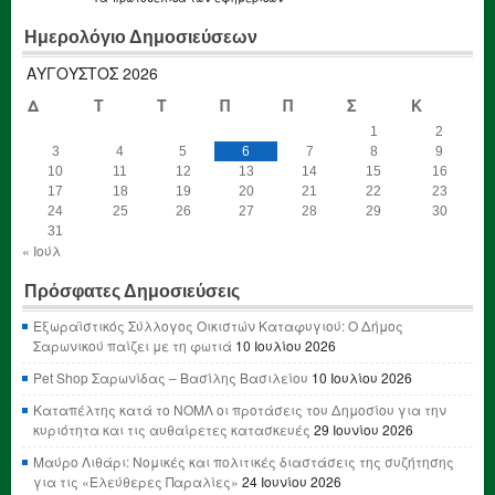
Ημερολόγιο Δημοσιεύσεων
ΑΎΓΟΥΣΤΟΣ 2026
Δ
Τ
Τ
Π
Π
Σ
Κ
1
2
3
4
5
6
7
8
9
10
11
12
13
14
15
16
17
18
19
20
21
22
23
24
25
26
27
28
29
30
31
« Ιούλ
Πρόσφατες Δημοσιεύσεις
Εξωραϊστικός Σύλλογος Οικιστών Καταφυγιού: Ο Δήμος
Σαρωνικού παίζει με τη φωτιά
10 Ιουλίου 2026
Pet Shop Σαρωνίδας – Βασίλης Βασιλείου
10 Ιουλίου 2026
Καταπέλτης κατά το ΝΟΜΛ οι προτάσεις του Δημοσίου για την
κυριότητα και τις αυθαίρετες κατασκευές
29 Ιουνίου 2026
Μαύρο Λιθάρι: Νομικές και πολιτικές διαστάσεις της συζήτησης
για τις «Ελεύθερες Παραλίες»
24 Ιουνίου 2026