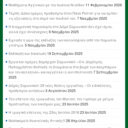
Μαθήματα Αγγλικών με την Ιωάννα Νταΐδου
11 Φεβρουαρίου 2026
Τέμπη: Δέκα ημέρες προθεσμία στον Πάνο Ρούτσι για να ορίσει
τις εξετάσεις στη σορό του παιδιού του.
7 Νοεμβρίου 2025
Η διαχρονική παρανομία στο Δήμο Σαρωνικού δεν έχει όρια,
αλλά έχει συνένοχους
6 Νοεμβρίου 2025
Έφτασε η ώρα της εκδίωξης των καταληψιών από την παραλία
γλίστρα.
5 Νοεμβρίου 2025
Εκδίκηση και δικαίωση
19 Σεπτεμβρίου 2025
Έργα και ημέρες δημάρχου Σαρωνικού: «Ο κ. Δημήτρης
Παπαχρήστου θυσίασε τη διαφάνεια στο βωμό των κουμπάρων
και τον κολλητών» καταγγέλλει η αντιπολίτευση
7 Σεπτεμβρίου
2025
Δήμος Σαρωνικού: 29 νέες θέσεις εργασίας – Οι ειδικότητες,
προθεσμία αιτήσεων
3 Αυγούστου 2025
Την επέτειο της τραγωδίας του Ματιού, την τιμούμε με μέτρα
προστασίας των οικισμών μας;
23 Ιουλίου 2025
Η τραγική επέτειος της 23ης Ιουλίου 2018
23 Ιουλίου 2025
Νοσοκομείο Ανατολικής Αττικής!!!
28 Απριλίου 2025