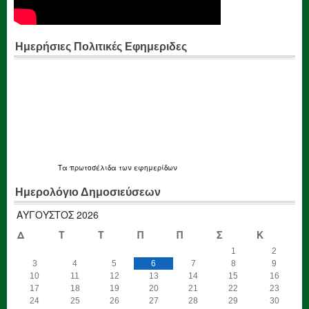
Ημερήσιες Πολιτικές Εφημεριδες
Τα
πρωτοσέλιδα
των εφημερίδων
Ημερολόγιο Δημοσιεύσεων
ΑΎΓΟΥΣΤΟΣ 2026
Δ
Τ
Τ
Π
Π
Σ
Κ
1
2
3
4
5
6
7
8
9
10
11
12
13
14
15
16
17
18
19
20
21
22
23
24
25
26
27
28
29
30