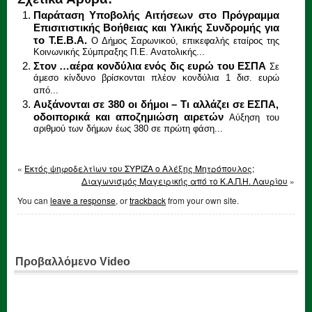
Παράταση Υποβολής Αιτήσεων στο Πρόγραμμα
Επισιτιστικής Βοήθειας και Υλικής Συνδρομής για
το Τ.Ε.Β.Α.
Ο Δήμος Σαρωνικού, επικεφαλής εταίρος της
Κοινωνικής Σύμπραξης Π.Ε. Ανατολικής...
Στον …αέρα κονδύλια ενός δις ευρώ του ΕΣΠΑ
Σε
άμεσο κίνδυνο βρίσκονται πλέον κονδύλια 1 δισ. ευρώ
από...
Αυξάνονται σε 380 οι δήμοι – Τι αλλάζει σε ΕΣΠΑ,
οδοιπορικά και αποζημιώση αιρετών
Αύξηση του
αριθμού των δήμων έως 380 σε πρώτη φάση...
«
Εκτός ψηφοδελτίων του ΣΥΡΙΖΑ ο Αλέξης Μητρόπουλος;
Διαγωνισμός Μαγειρικής από το Κ.Α.Π.Η. Λαυρίου
»
You can
leave a response
, or
trackback
from your own site.
Προβαλλόμενο Video