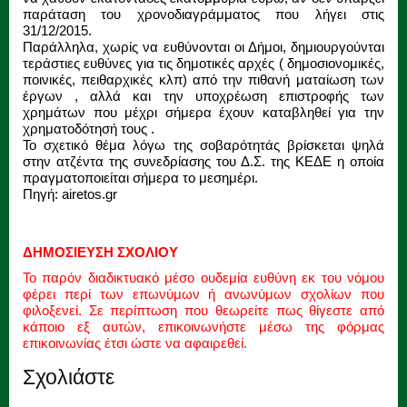
παράταση του χρονοδιαγράμματος που λήγει στις
31/12/2015.
Παράλληλα, χωρίς να ευθύνονται οι Δήμοι, δημιουργούνται
τεράστιες ευθύνες για τις δημοτικές αρχές ( δημοσιονομικές,
ποινικές, πειθαρχικές κλπ) από την πιθανή ματαίωση των
έργων , αλλά και την υποχρέωση επιστροφής των
χρημάτων που μέχρι σήμερα έχουν καταβληθεί για την
χρηματοδότησή τους .
Το σχετικό θέμα λόγω της σοβαρότητάς βρίσκεται ψηλά
στην ατζέντα της συνεδρίασης του Δ.Σ. της ΚΕΔΕ η οποία
πραγματοποιείται σήμερα το μεσημέρι.
Πηγή: airetos.gr
ΔΗΜΟΣΙΕΥΣΗ ΣΧΟΛΙΟΥ
Το παρόν διαδικτυακό μέσο ουδεμία ευθύνη εκ του νόμου
φέρει περί των επωνύμων ή ανωνύμων σχολίων που
φιλοξενεί. Σε περίπτωση που θεωρείτε πως θίγεστε από
κάποιο εξ αυτών, επικοινωνήστε μέσω της φόρμας
επικοινωνίας έτσι ώστε να αφαιρεθεί.
Σχολιάστε