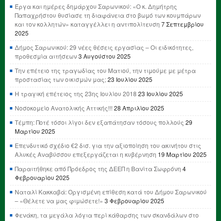
Έργα και ημέρες δημάρχου Σαρωνικού: «Ο κ. Δημήτρης
Παπαχρήστου θυσίασε τη διαφάνεια στο βωμό των κουμπάρων
και τον κολλητών» καταγγέλλει η αντιπολίτευση
7 Σεπτεμβρίου
2025
Δήμος Σαρωνικού: 29 νέες θέσεις εργασίας – Οι ειδικότητες,
προθεσμία αιτήσεων
3 Αυγούστου 2025
Την επέτειο της τραγωδίας του Ματιού, την τιμούμε με μέτρα
προστασίας των οικισμών μας;
23 Ιουλίου 2025
Η τραγική επέτειος της 23ης Ιουλίου 2018
23 Ιουλίου 2025
Νοσοκομείο Ανατολικής Αττικής!!!
28 Απριλίου 2025
Τέμπη: Ποτέ τόσοι λίγοι δεν εξαπάτησαν τόσους πολλούς
29
Μαρτίου 2025
Επενδυτικό σχέδιο €2 δισ. για την αξιοποίηση του ακινήτου στις
Αλυκές Αναβύσσου επεξεργάζεται η κυβέρνηση
19 Μαρτίου 2025
Παραιτήθηκε από Πρόεδρος της ΔΕΕΠ η Βανίτα Σωφρόνη
4
Φεβρουαρίου 2025
Ναταλί Κακκαβά: Οργισμένη επίθεση κατά του Δήμου Σαρωνικού
– «Θέλετε να μας φιμώσετε!»
3 Φεβρουαρίου 2025
Φενάκη, τα μεγάλα λόγια περί κάθαρσης των σκανδάλων στο