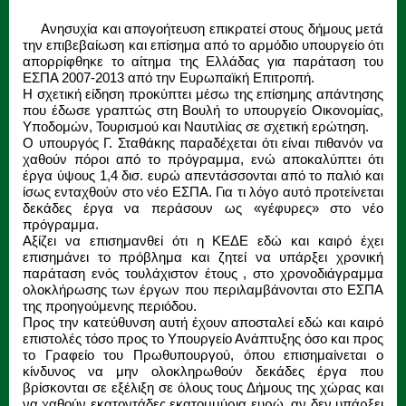
Ανησυχία και απογοήτευση επικρατεί στους δήμους μετά
την επιβεβαίωση και επίσημα από το αρμόδιο υπουργείο ότι
απορρίφθηκε το αίτημα της Ελλάδας για παράταση του
ΕΣΠΑ 2007-2013 από την Ευρωπαϊκή Επιτροπή.
Η σχετική είδηση προκύπτει μέσω της επίσημης απάντησης
που έδωσε γραπτώς στη Βουλή το υπουργείο Οικονομίας,
Υποδομών, Τουρισμού και Ναυτιλίας σε σχετική ερώτηση.
Ο υπουργός Γ. Σταθάκης παραδέχεται ότι είναι πιθανόν να
χαθούν πόροι από το πρόγραμμα, ενώ αποκαλύπτει ότι
έργα ύψους 1,4 δισ. ευρώ απεντάσσονται από το παλιό και
ίσως ενταχθούν στο νέο ΕΣΠΑ. Για τι λόγο αυτό προτείνεται
δεκάδες έργα να περάσουν ως «γέφυρες» στο νέο
πρόγραμμα.
Αξίζει να επισημανθεί ότι η ΚΕΔΕ εδώ και καιρό έχει
επισημάνει το πρόβλημα και ζητεί να υπάρξει χρονική
παράταση ενός τουλάχιστον έτους , στο χρονοδιάγραμμα
ολοκλήρωσης των έργων που περιλαμβάνονται στο ΕΣΠΑ
της προηγούμενης περιόδου.
Προς την κατεύθυνση αυτή έχουν αποσταλεί εδώ και καιρό
επιστολές τόσο προς το Υπουργείο Ανάπτυξης όσο και προς
το Γραφείο του Πρωθυπουργού, όπου επισημαίνεται ο
κίνδυνος να μην ολοκληρωθούν δεκάδες έργα που
βρίσκονται σε εξέλιξη σε όλους τους Δήμους της χώρας και
να χαθούν εκατοντάδες εκατομμύρια ευρώ, αν δεν υπάρξει