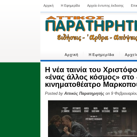
Αρχική
Η Εφημερίδα
Αρχείο έντυπης έκδοσης
Επι
Αρχική
Η Εφημερίδα
Αρχεί
Η νέα ταινία του Χριστό
«ένας άλλος κόσμος» στο
κινηματοθέατρο Μαρκοπο
Posted by
Αττικός Παρατηρητής
on 9 Φεβρουαρίου