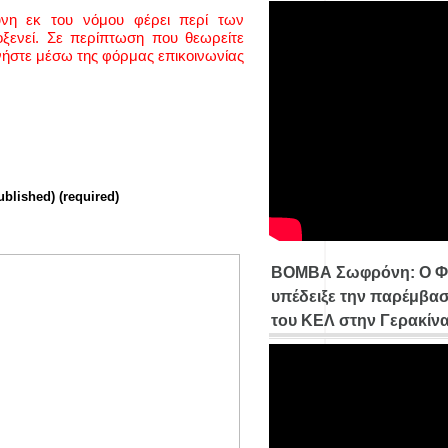
ύνη εκ του νόμου φέρει περί των
ενεί. Σε περίπτωση που θεωρείτε
νήστε μέσω της φόρμας επικοινωνίας
ublished) (required)
ΒΟΜΒΑ Σωφρόνη: Ο Φ
υπέδειξε την παρέμβασ
του ΚΕΛ στην Γερακίν