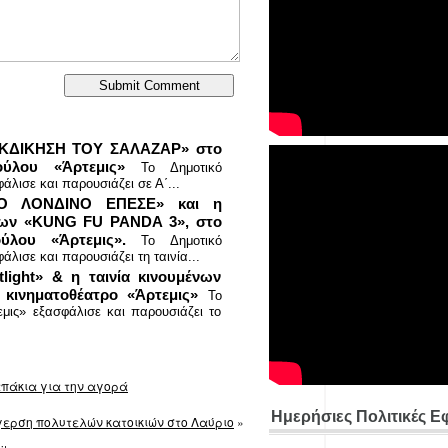
ΕΚΔΙΚΗΣΗ ΤΟΥ ΣΑΛΑΖΑΡ» στο
ύλου «Άρτεμις»
Το Δημοτικό
λισε και παρουσιάζει σε Α΄...
«ΤΟ ΛΟΝΔΙΝΟ ΕΠΕΣΕ» και η
εδίων «KUNG FU PANDA 3», στο
ύλου «Άρτεμις».
Το Δημοτικό
ισε και παρουσιάζει τη ταινία...
light» & η ταινία κινουμένων
κινηματοθέατρο «Άρτεμις»
Το
μις» εξασφάλισε και παρουσιάζει το
απάκια για την αγορά
Ημερήσιες Πολιτικές Ε
γερση πολυτελών κατοικιών στο Λαύριο
»