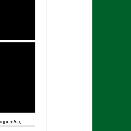
φημεριδες