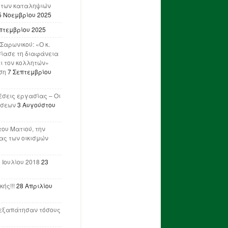
 των καταληψιών
5 Νοεμβρίου 2025
πτεμβρίου 2025
Σαρωνικού: «Ο κ.
ίασε τη διαφάνεια
ι τον κολλητών»
ση
7 Σεπτεμβρίου
έσεις εργασίας – Οι
ήσεων
3 Αυγούστου
του Ματιού, την
ας των οικισμών
 Ιουλίου 2018
23
ής!!!
28 Απριλίου
ν εξαπάτησαν τόσους