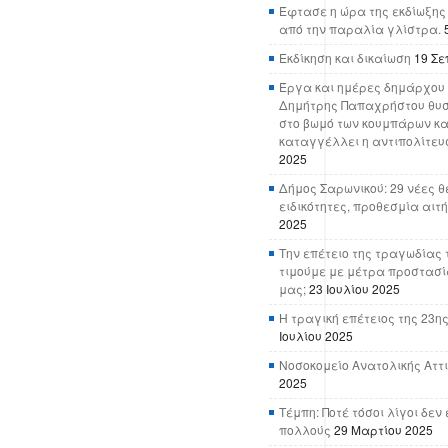
Έφτασε η ώρα της εκδίωξης
από την παραλία γλίστρα.
Εκδίκηση και δικαίωση
19 Σε
Έργα και ημέρες δημάρχου 
Δημήτρης Παπαχρήστου θυσ
στο βωμό των κουμπάρων κα
καταγγέλλει η αντιπολίτευ
2025
Δήμος Σαρωνικού: 29 νέες θ
ειδικότητες, προθεσμία αιτ
2025
Την επέτειο της τραγωδίας 
τιμούμε με μέτρα προστασί
μας;
23 Ιουλίου 2025
Η τραγική επέτειος της 23ης
Ιουλίου 2025
Νοσοκομείο Ανατολικής Αττικ
2025
Τέμπη: Ποτέ τόσοι λίγοι δε
πολλούς
29 Μαρτίου 2025