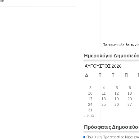
ite.
Τα
πρωτοσέλιδα
των 
Ημερολόγιο Δημοσιεύ
ΑΎΓΟΥΣΤΟΣ 2026
Δ
Τ
Τ
Π
3
4
5
6
10
11
12
13
17
18
19
20
24
25
26
27
31
« Ιούλ
Πρόσφατες Δημοσιεύσ
Πολιτική Προστασία: Νέα εν