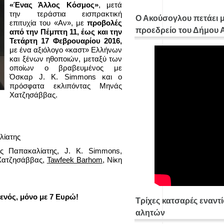
«Ένας Άλλος Κόσμος»
, μετά
την τεράστια εισπρακτική
Ο Ακούσογλου πετάει 
επιτυχία του «Αν», με
προβολές
προεδρείο του Δήμου
από την Πέμπτη 11, έως και την
Τετάρτη 17 Φεβρουαρίου 2016,
με ένα αξιόλογο «καστ» Ελλήνων
και ξένων ηθοποιών, μεταξύ των
οποίων ο βραβευμένος με
Όσκαρ J. K. Simmons και ο
πρόσφατα εκλιπόντας Μηνάς
Χατζησάββας.
λίατης
ος Παπακαλίατης, J. K. Simmons,
Χατζησάββας,
Tawfeek Barhom
, Νίκη
 ενός, μόνο με 7 Ευρώ!
Τρίχες κατσαρές εναντ
αλητών