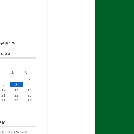
εφημερίδων
σεων
Π
Σ
Κ
1
2
7
8
9
14
15
16
21
22
23
28
29
30
εις
αέρια μέσα και