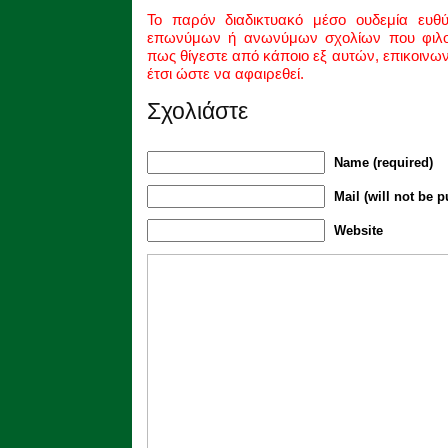
Το παρόν διαδικτυακό μέσο ουδεμία ευθ
επωνύμων ή ανωνύμων σχολίων που φιλοξ
πως θίγεστε από κάποιο εξ αυτών, επικοινω
έτσι ώστε να αφαιρεθεί.
Σχολιάστε
Name (required)
Mail (will not be p
Website