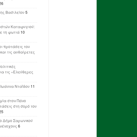
26
λης Βασιλείου
5
ιστών Καταφυγιού:
ε τη φωτιά
10
ι προτάσεις του
 και τις αυθαίρετες
πολιτικές
ια τις «Ελεύθερες
 Ιωάννα Νταΐδου
11
μία στον Πάνο
ετάσεις στη σορό του
25
ο Δήμο Σαρωνικού
υνένοχους
6