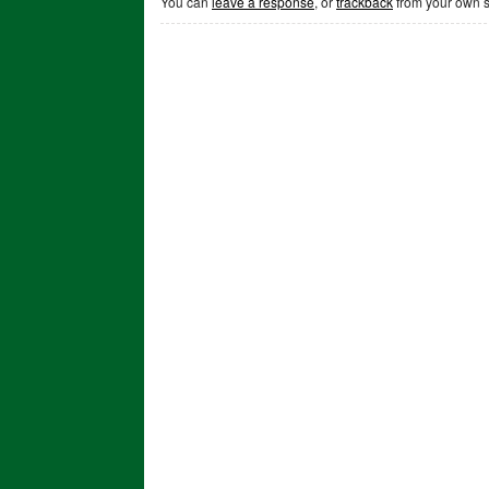
You can
leave a response
, or
trackback
from your own s