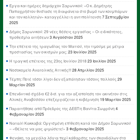
Έργα και ημέρες δημάρχου Σαρωνικού: «Ο κ. Δημήτρης
Παπαχρήστου θυσίασε τη διαφάνεια στο βωμό των κουμπάρων
και τον κολλητών» καταγγέλλει η αντιπολίτευση
7 Σεπτεμβρίου
2025
Δήμος Σαρωνικού: 29 νέες θέσεις εργασίας – Οι ειδικότητες,
προθεσμία αιτήσεων
3 Αυγούστου 2025
Την επέτειο της τραγωδίας του Ματιού, την τιμούμε με μέτρα
προστασίας των οικισμών μας;
23 Ιουλίου 2025
Η τραγική επέτειος της 23ης Ιουλίου 2018
23 Ιουλίου 2025
Νοσοκομείο Ανατολικής Αττικής!!!
28 Απριλίου 2025
Τέμπη: Ποτέ τόσοι λίγοι δεν εξαπάτησαν τόσους πολλούς
29
Μαρτίου 2025
Επενδυτικό σχέδιο €2 δισ. για την αξιοποίηση του ακινήτου στις
Αλυκές Αναβύσσου επεξεργάζεται η κυβέρνηση
19 Μαρτίου 2025
Παραιτήθηκε από Πρόεδρος της ΔΕΕΠ η Βανίτα Σωφρόνη
4
Φεβρουαρίου 2025
Ναταλί Κακκαβά: Οργισμένη επίθεση κατά του Δήμου Σαρωνικού
– «Θέλετε να μας φιμώσετε!»
3 Φεβρουαρίου 2025
Φενάκη, τα μεγάλα λόγια περί κάθαρσης των σκανδάλων στο