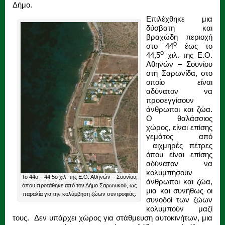
Δήμο.
Επιλέχθηκε μια
δύσβατη και
βραχώδη περιοχή
ο
στο 44
έως το
ο
44,5
χιλ. της Ε.Ο.
Αθηνών – Σουνίου
στη Σαρωνίδα, στο
οποίο είναι
αδύνατον να
προσεγγίσουν
άνθρωποι και ζώα.
Ο θαλάσσιος
χώρος, είναι επίσης
γεμάτος από
αιχμηρές πέτρες
όπου είναι επίσης
αδύνατον να
κολυμπήσουν
Το 44ο – 44,5ο χιλ. της Ε.Ο. Αθηνών – Σουνίου,
άνθρωποι και ζώα,
όπου προτάθηκε από τον Δήμο Σαρωνικού, ως
μια και συνήθως οι
παραλία για την κολύμβηση ζώων συντροφιάς.
συνοδοί των ζώων
κολυμπούν μαζί
τους. Δεν υπάρχει χώρος για στάθμευση αυτοκινήτων, μια