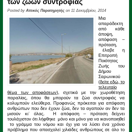
των ζώων συντροφιάς
Posted by
Αττικός Παρατηρητής
on 11 Δεκεμβρίου, 2014
Μια
απαράδεκτη
από κάθε
άποψη,
απόφαση –
πρόταση,
έλαβε η
Επιτροπή
Ποιότητας
Ζωής του
Δήμου
Σαρωνικού
(
δείτε εδώ, το
τελευταίο
θέμα των αποφάσεων
), σχετικά με την χωροθέτηση
παραλίας, όπου θα μπορούν τα ζώα συντροφιάς να
κολυμπούν ελεύθερα. Προφανώς πρόκειται για απόφαση
ανθρώπων που δεν έχουν ζώα, δεν τα αγαπούν αν δεν τα
μισούν κι΄ όλας. Η απόφαση – πρόταση δείχνει
τουλάχιστον ότι λήφθηκε μόνο και μόνο για να ικανοποιηθεί
το γράμμα του νόμου και όχι για να λύσει ένα χρόνιο
πρόβλημα που απασχολεί χιλιάδες ανθρώπους σε όλο το