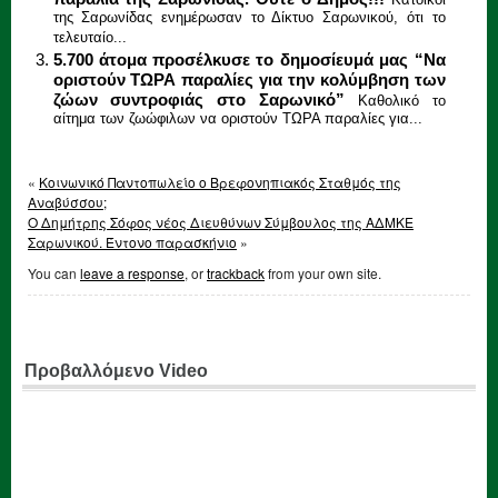
Κάτοικοι
της Σαρωνίδας ενημέρωσαν το Δίκτυο Σαρωνικού, ότι το
τελευταίο...
5.700 άτομα προσέλκυσε το δημοσίευμά μας “Να
οριστούν ΤΩΡΑ παραλίες για την κολύμβηση των
ζώων συντροφιάς στο Σαρωνικό”
Καθολικό το
αίτημα των ζωώφιλων να οριστούν ΤΩΡΑ παραλίες για...
«
Κοινωνικό Παντοπωλείο ο Βρεφονηπιακός Σταθμός της
Αναβύσσου;
Ο Δημήτρης Σόφος νέος Διευθύνων Σύμβουλος της ΑΔΜΚΕ
Σαρωνικού. Έντονο παρασκήνιο
»
You can
leave a response
, or
trackback
from your own site.
Προβαλλόμενο Video