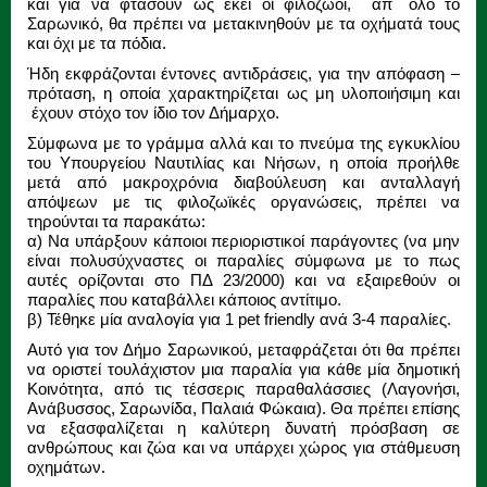
και για να φτάσουν ως εκεί οι φιλόζωοι, απ΄ όλο το
Σαρωνικό, θα πρέπει να μετακινηθούν με τα οχήματά τους
και όχι με τα πόδια.
Ήδη εκφράζονται έντονες αντιδράσεις, για την απόφαση –
πρόταση, η οποία χαρακτηρίζεται ως μη υλοποιήσιμη και
έχουν στόχο τον ίδιο τον Δήμαρχο.
Σύμφωνα με το γράμμα αλλά και το πνεύμα της εγκυκλίου
του Υπουργείου Ναυτιλίας και Νήσων, η οποία προήλθε
μετά από μακροχρόνια διαβούλευση και ανταλλαγή
απόψεων με τις φιλοζωϊκές οργανώσεις, πρέπει να
τηρούνται τα παρακάτω:
α) Να υπάρξουν κάποιοι περιοριστικοί παράγοντες (να μην
είναι πολυσύχναστες οι παραλίες σύμφωνα με το πως
αυτές ορίζονται στο ΠΔ 23/2000) και να εξαιρεθούν οι
παραλίες που καταβάλλει κάποιος αντίτιμο.
β) Τέθηκε μία αναλογία για 1 pet friendly ανά 3-4 παραλίες.
Αυτό για τον Δήμο Σαρωνικού, μεταφράζεται ότι θα πρέπει
να οριστεί τουλάχιστον μια παραλία για κάθε μία δημοτική
Κοινότητα, από τις τέσσερις παραθαλάσσιες (Λαγονήσι,
Ανάβυσσος, Σαρωνίδα, Παλαιά Φώκαια). Θα πρέπει επίσης
να εξασφαλίζεται η καλύτερη δυνατή πρόσβαση σε
ανθρώπους και ζώα και να υπάρχει χώρος για στάθμευση
οχημάτων.