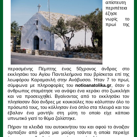
απίστευτη
περιπέτεια
έζησε
νωρίς το
πρωί της
περασμένης Πέμπτης ένας 50χρονος άνδρας στο
εκκλησάκι του Αγίου Παντελεήμονα που βρίσκεται επί της
λεωφόρου Καραμανλή στην Ανάβυσσο. Ήταν 7 το πρωί,
σύμφωνα με πληροφορίες του
notioanatolika.gr
, όταν ο
άνθρωπος σταμάτησε να ανάψει ένα κεράκι στο ξωκκλήσι
και να προσευχηθεί. Βγαίνοντας από το εκκλησάκι τον
πλησίασαν δύο άνδρες με κουκούλες που κάλυπταν όλο το
πρόσωπό τους, του κόλλησαν ένα όπλο στα πλευρά και του
έβαλαν ένα μαντήλι στη μύτη το οποίο είχε κάποιο
υπνωτικό γιατί το θύμα ζαλίστηκε.
Πήραν τα κλειδιά του αυτοκινήτου του και αφού το άνοιξαν
άρπαξαν από μέσα μια μαύρη τσάντα η οποία περιείχε