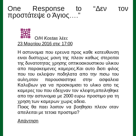
One Response to “Δεν τον
προστάτεψε ο Άγιος….”
Ο/Η
Kostas
λέει:
23 Μαρτίου 2016 στις 17:00
Η αστυνομια που ερευνα προς καθε κατευθυνση
ειναι δυστυχως μονη της πλεον καθως στερειται
της δυνατοτητας χρησης οπτικοακουστικου υλικου
απο παρακειμενες καμερες.Και αυτο διοτι φιλος
που του εκλεψαν ποδηλατα απο την πισω του
αυλη,οταν παρουσιαστηκε στην ασφαλεια
Καλυβιων για να προσκομισει το υλικο απο τις
καμερες του που εδειχναν τον κλεφτη,απειληθηκε
απο την αστυνομια με 2000 ευρω προστιμο για τη
χρηση των καμερων χωρις αδεια.
Ποιος θα παει λοιπον να βοηθησει πλεον οταν
απειλειται με τετοια προστιμα?
Απάντηση