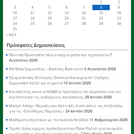
1
2
3
4
5
6
7
8
9
10
11
12
13
14
15
16
17
18
19
20
21
22
23
24
25
26
27
28
29
30
31
« Ιούλ
Πρόσφατες Δημοσιεύσεις
Πολιτική Προστασία: Νέα εναέρια μέσα και τεχνολογία
7
Αυγούστου 2026
Pet Shop Σαρωνίδας – Βασίλης Βασιλείου
5 Αυγούστου 2026
Εξωραϊστικός Σύλλογος Οικιστών Καταφυγιού: Ο Δήμος
Σαρωνικού παίζει με τη φωτιά
10 Ιουλίου 2026
Καταπέλτης κατά το ΝΟΜΛ οι προτάσεις του Δημοσίου για την
κυριότητα και τις αυθαίρετες κατασκευές
29 Ιουνίου 2026
Μαύρο Λιθάρι: Νομικές και πολιτικές διαστάσεις της συζήτησης
για τις «Ελεύθερες Παραλίες»
24 Ιουνίου 2026
Μαθήματα Αγγλικών με την Ιωάννα Νταΐδου
11 Φεβρουαρίου 2026
Τέμπη: Δέκα ημέρες προθεσμία στον Πάνο Ρούτσι για να ορίσει
τις εξετάσεις στη σορό του παιδιού του.
7 Νοεμβρίου 2025