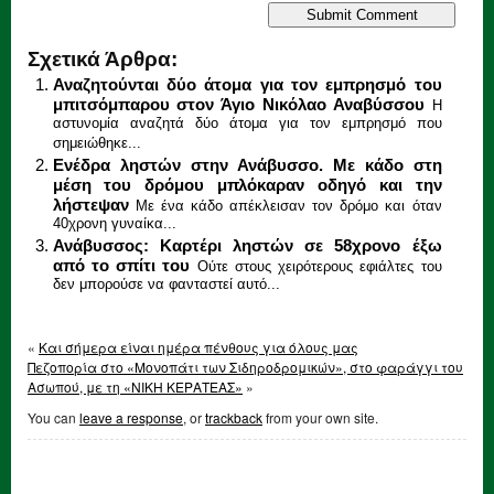
Σχετικά Άρθρα:
Αναζητούνται δύο άτομα για τον εμπρησμό του
μπιτσόμπαρου στον Άγιο Νικόλαο Αναβύσσου
Η
αστυνομία αναζητά δύο άτομα για τον εμπρησμό που
σημειώθηκε...
Ενέδρα ληστών στην Ανάβυσσο. Με κάδο στη
μέση του δρόμου μπλόκαραν οδηγό και την
λήστεψαν
Με ένα κάδο απέκλεισαν τον δρόμο και όταν
40χρονη γυναίκα...
Ανάβυσσος: Kαρτέρι ληστών σε 58χρονο έξω
από το σπίτι του
Ούτε στους χειρότερους εφιάλτες του
δεν μπορούσε να φανταστεί αυτό...
«
Και σήμερα είναι ημέρα πένθους για όλους μας
Πεζοπορία στο «Μονοπάτι των Σιδηροδρομικών», στο φαράγγι του
Ασωπού, με τη «ΝΙΚΗ ΚΕΡΑΤΕΑΣ»
»
You can
leave a response
, or
trackback
from your own site.