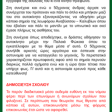
έγγραφα της δουλειάς του κι ένα κινητό τηλέφωνο.
Στη συνέχεια και ενώ ο 50χρονος άνδρας άρχισε να
συνέρχεται του πρότειναν και πάλι το όπλο και μπήκαν μαζί
του στο αυτοκίνητο εξαναγκάζοντας να οδηγήσει μέχρι
κάποιο σημείο της λεωφόρου Αναβύσσου – Καλυβίων όπου
του έβαλαν και πάλι το μαντίλι με το υπνωτικό και εκεί
έχασε πλήρως τις αισθήσεις του.
Στη συνέχεια όπως αποδείχτηκε, οι δράστες οδήγησαν το
αυτοκίνητο μέχρι την Παλαιά Φώκαια όπου το
εγκατέλειψαν με το θύμα μέσα σ’ αυτό. Ο 50χρονος
συνήλθε αρκετές ώρες αργότερα και έσπευσε στην
αστυνομία για να καταγγείλει το γεγονός. Το περιστατικό
χαρακτηρίζεται πρωτοφανές αφού από το σημείο περνούν
διαρκώς πολλά οχήματα ενώ και η ώρα ήταν τέτοια που
υπήρχε φως. Γι’ αυτό και η αστυνομία ερευνά προς κάθε
κατεύθυνση!
ΔΗΜΟΣΙΕΥΣΗ ΣΧΟΛΙΟΥ
Το παρόν διαδικτυακό μέσο ουδεμία ευθύνη εκ του νόμου
φέρει περί των επωνύμων ή ανωνύμων σχολίων που
φιλοξενεί. Σε περίπτωση που θεωρείτε πως θίγεστε από
κάποιο εξ αυτών, επικοινωνήστε μέσω της φόρμας
επικοινωνίας έτσι ώστε να αφαιρεθεί.