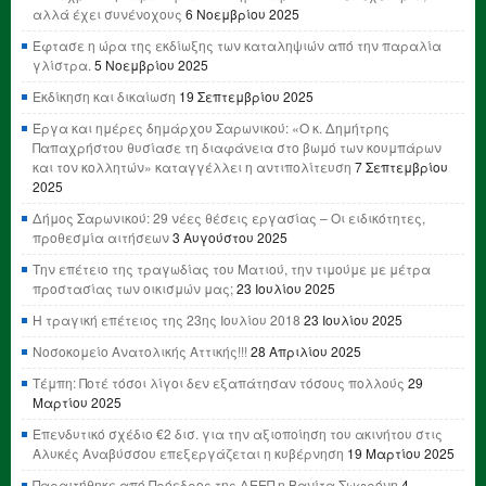
αλλά έχει συνένοχους
6 Νοεμβρίου 2025
Έφτασε η ώρα της εκδίωξης των καταληψιών από την παραλία
γλίστρα.
5 Νοεμβρίου 2025
Εκδίκηση και δικαίωση
19 Σεπτεμβρίου 2025
Έργα και ημέρες δημάρχου Σαρωνικού: «Ο κ. Δημήτρης
Παπαχρήστου θυσίασε τη διαφάνεια στο βωμό των κουμπάρων
και τον κολλητών» καταγγέλλει η αντιπολίτευση
7 Σεπτεμβρίου
2025
Δήμος Σαρωνικού: 29 νέες θέσεις εργασίας – Οι ειδικότητες,
προθεσμία αιτήσεων
3 Αυγούστου 2025
Την επέτειο της τραγωδίας του Ματιού, την τιμούμε με μέτρα
προστασίας των οικισμών μας;
23 Ιουλίου 2025
Η τραγική επέτειος της 23ης Ιουλίου 2018
23 Ιουλίου 2025
Νοσοκομείο Ανατολικής Αττικής!!!
28 Απριλίου 2025
Τέμπη: Ποτέ τόσοι λίγοι δεν εξαπάτησαν τόσους πολλούς
29
Μαρτίου 2025
Επενδυτικό σχέδιο €2 δισ. για την αξιοποίηση του ακινήτου στις
Αλυκές Αναβύσσου επεξεργάζεται η κυβέρνηση
19 Μαρτίου 2025
Παραιτήθηκε από Πρόεδρος της ΔΕΕΠ η Βανίτα Σωφρόνη
4