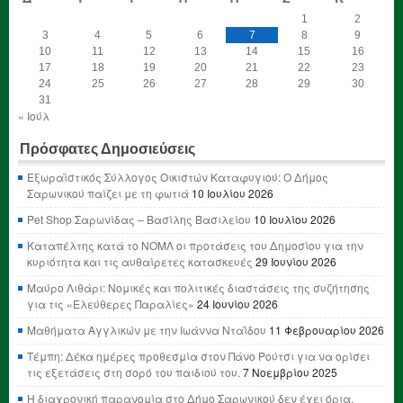
1
2
3
4
5
6
7
8
9
10
11
12
13
14
15
16
17
18
19
20
21
22
23
24
25
26
27
28
29
30
31
« Ιούλ
Πρόσφατες Δημοσιεύσεις
Εξωραϊστικός Σύλλογος Οικιστών Καταφυγιού: Ο Δήμος
Σαρωνικού παίζει με τη φωτιά
10 Ιουλίου 2026
Pet Shop Σαρωνίδας – Βασίλης Βασιλείου
10 Ιουλίου 2026
Καταπέλτης κατά το ΝΟΜΛ οι προτάσεις του Δημοσίου για την
κυριότητα και τις αυθαίρετες κατασκευές
29 Ιουνίου 2026
Μαύρο Λιθάρι: Νομικές και πολιτικές διαστάσεις της συζήτησης
για τις «Ελεύθερες Παραλίες»
24 Ιουνίου 2026
Μαθήματα Αγγλικών με την Ιωάννα Νταΐδου
11 Φεβρουαρίου 2026
Τέμπη: Δέκα ημέρες προθεσμία στον Πάνο Ρούτσι για να ορίσει
τις εξετάσεις στη σορό του παιδιού του.
7 Νοεμβρίου 2025
Η διαχρονική παρανομία στο Δήμο Σαρωνικού δεν έχει όρια,