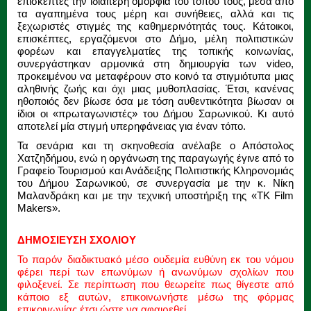
επισκέπτες την ιδιαίτερη ομορφιά του τόπου τους, μέσα από
τα αγαπημένα τους μέρη και συνήθειες, αλλά και τις
ξεχωριστές στιγμές της καθημερινότητάς τους. Κάτοικοι,
επισκέπτες, εργαζόμενοι στο Δήμο, μέλη πολιτιστικών
φορέων και επαγγελματίες της τοπικής κοινωνίας,
συνεργάστηκαν αρμονικά στη δημιουργία των video,
προκειμένου να μεταφέρουν στο κοινό τα στιγμιότυπα μιας
αληθινής ζωής και όχι μιας μυθοπλασίας. Έτσι, κανένας
ηθοποιός δεν βίωσε όσα με τόση αυθεντικότητα βίωσαν οι
ίδιοι οι «πρωταγωνιστές» του Δήμου Σαρωνικού. Κι αυτό
αποτελεί μία στιγμή υπερηφάνειας για έναν τόπο.
Τα σενάρια και τη σκηνοθεσία ανέλαβε ο Απόστολος
Χατζηδήμου, ενώ η οργάνωση της παραγωγής έγινε από το
Γραφείο Τουρισμού και Ανάδειξης Πολιτιστικής Κληρονομιάς
του Δήμου Σαρωνικού, σε συνεργασία με την κ. Νίκη
Μαλανδράκη και με την τεχνική υποστήριξη της «ΤΚ Film
Makers».
ΔΗΜΟΣΙΕΥΣΗ ΣΧΟΛΙΟΥ
Το παρόν διαδικτυακό μέσο ουδεμία ευθύνη εκ του νόμου
φέρει περί των επωνύμων ή ανωνύμων σχολίων που
φιλοξενεί. Σε περίπτωση που θεωρείτε πως θίγεστε από
κάποιο εξ αυτών, επικοινωνήστε μέσω της φόρμας
επικοινωνίας έτσι ώστε να αφαιρεθεί.