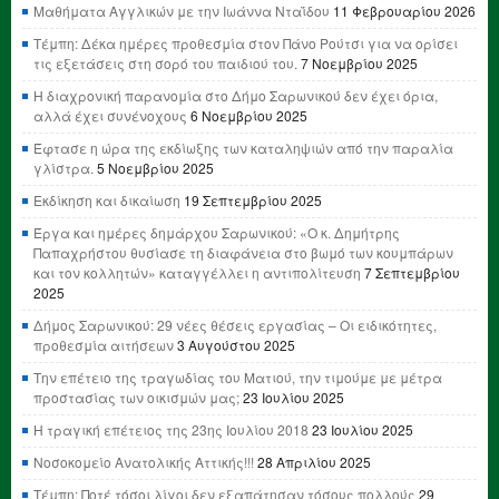
Μαθήματα Αγγλικών με την Ιωάννα Νταΐδου
11 Φεβρουαρίου 2026
Τέμπη: Δέκα ημέρες προθεσμία στον Πάνο Ρούτσι για να ορίσει
τις εξετάσεις στη σορό του παιδιού του.
7 Νοεμβρίου 2025
Η διαχρονική παρανομία στο Δήμο Σαρωνικού δεν έχει όρια,
αλλά έχει συνένοχους
6 Νοεμβρίου 2025
Έφτασε η ώρα της εκδίωξης των καταληψιών από την παραλία
γλίστρα.
5 Νοεμβρίου 2025
Εκδίκηση και δικαίωση
19 Σεπτεμβρίου 2025
Έργα και ημέρες δημάρχου Σαρωνικού: «Ο κ. Δημήτρης
Παπαχρήστου θυσίασε τη διαφάνεια στο βωμό των κουμπάρων
και τον κολλητών» καταγγέλλει η αντιπολίτευση
7 Σεπτεμβρίου
2025
Δήμος Σαρωνικού: 29 νέες θέσεις εργασίας – Οι ειδικότητες,
προθεσμία αιτήσεων
3 Αυγούστου 2025
Την επέτειο της τραγωδίας του Ματιού, την τιμούμε με μέτρα
προστασίας των οικισμών μας;
23 Ιουλίου 2025
Η τραγική επέτειος της 23ης Ιουλίου 2018
23 Ιουλίου 2025
Νοσοκομείο Ανατολικής Αττικής!!!
28 Απριλίου 2025
Τέμπη: Ποτέ τόσοι λίγοι δεν εξαπάτησαν τόσους πολλούς
29