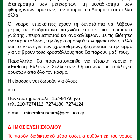
ιδιαιτερότητα των μετεωριτών, τη μοναδικότητα των
φθοριζόντων ορυκτών, την ιστορία του Λαυρίου και πολλά
άλλα.
Οι νεαροί επισκέπτες έχουν τη δυνατότητα να λάβουν
μέρος σε διαδραστικά παιχνίδια και σε μια περιπέτεια
γνώσης , πειραματισμού και ανακαλύψεων, με τις ιδιότητες
των κρυστάλλων, την άγρια ομορφιά των ηφαιστείων, αλλά
και το «κυνήγι» των χρυσοθήρων, ψάχνοντας στην άμμο
για να βρουν τους κρυστάλλους που θα πάρουν μαζί τους.
Παράλληλα, θα πραγματοποιηθεί για τέταρτη χρονιά η
«Έκθεση Ελλήνων Συλλεκτών Ορυκτών», με συλλογές
ορυκτών από όλο τον κόσμο.
Η είσοδος είναι δωρεάν για όλους.
info:
Πανεπιστημιούπολη, 157-84 Αθήνα
τηλ. 210-7274112, 7274180, 7274124
e-mail : mineralmuseum@geol.uoa.gr
ΔΗΜΟΣΙΕΥΣΗ ΣΧΟΛΙΟΥ
Το παρόν διαδικτυακό μέσο ουδεμία ευθύνη εκ του νόμου