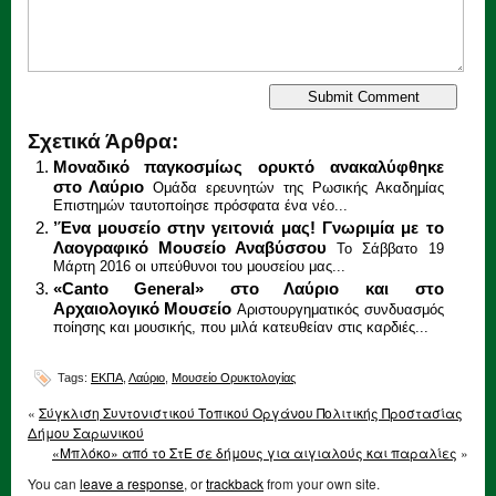
Σχετικά Άρθρα:
Μοναδικό παγκοσμίως ορυκτό ανακαλύφθηκε
στο Λαύριο
Ομάδα ερευνητών της Ρωσικής Ακαδημίας
Επιστημών ταυτοποίησε πρόσφατα ένα νέο...
’Ένα μουσείο στην γειτονιά μας! Γνωριμία με το
Λαογραφικό Μουσείο Αναβύσσου
Το Σάββατο 19
Μάρτη 2016 οι υπεύθυνοι του μουσείου μας...
«Canto General» στο Λαύριο και στο
Αρχαιολογικό Μουσείο
Αριστουργηματικός συνδυασμός
ποίησης και μουσικής, που μιλά κατευθείαν στις καρδιές...
Tags:
ΕΚΠΑ
,
Λαύριο
,
Μουσείο Ορυκτολογίας
«
Σύγκλιση Συντονιστικού Τοπικού Οργάνου Πολιτικής Προστασίας
Δήμου Σαρωνικού
«Μπλόκο» από το ΣτΕ σε δήμους για αιγιαλούς και παραλίες
»
You can
leave a response
, or
trackback
from your own site.