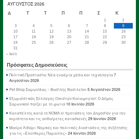
ΑΎΓΟΥΣΤΟΣ 2026
Δ
Τ
Τ
Π
Π
Σ
Κ
1
2
3
4
5
6
7
8
9
10
11
12
13
14
15
16
17
18
19
20
21
22
23
24
25
26
27
28
29
30
31
« Ιούλ
Πρόσφατες Δημοσιεύσεις
Πολιτική Προστασία: Νέα εναέρια μέσα και τεχνολογία
7
Αυγούστου 2026
Pet Shop Σαρωνίδας – Βασίλης Βασιλείου
5 Αυγούστου 2026
Εξωραϊστικός Σύλλογος Οικιστών Καταφυγιού: Ο Δήμος
Σαρωνικού παίζει με τη φωτιά
10 Ιουλίου 2026
Καταπέλτης κατά το ΝΟΜΛ οι προτάσεις του Δημοσίου για την
κυριότητα και τις αυθαίρετες κατασκευές
29 Ιουνίου 2026
Μαύρο Λιθάρι: Νομικές και πολιτικές διαστάσεις της συζήτησης
για τις «Ελεύθερες Παραλίες»
24 Ιουνίου 2026