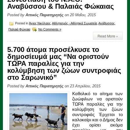
Αναβύσσου & Παλαιάς Φώκαιας
Posted by
Αττικός Παρατηρητής
on 20 Μαΐου, 2015
Posted in
Άγιος Νικόλαος
,
Αθλητισμός - Αθλητικά Σωματεία
,
Ανάβυσσος
,
Παλαιά Φώκαια
No Comments »
Read More »
5.700 άτομα προσέλκυσε το
δημοσίευμά μας “Να οριστούν
ΤΩΡΑ παραλίες για την
κολύμβηση των ζώων συντροφιάς
στο Σαρωνικό”
Posted by
Αττικός Παρατηρητής
on 23 Απριλίου, 2015
Καθολικό το αίτημα των
ζωώφιλων να οριστούν
ΤΩΡΑ παραλίες για την
κολύμβηση των ζώων
συντροφιάς Έρχεται το
καλοκαίρι και ο Δήμος δεν
έχει ορίσει ακόμα