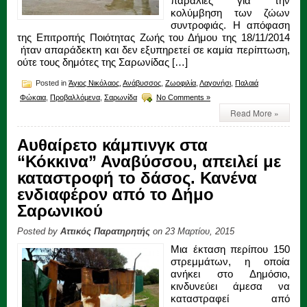
παραλίες για την
κολύμβηση των ζώων
συντροφιάς. Η απόφαση
της Επιτροπής Ποιότητας Ζωής του Δήμου της 18/11/2014
ήταν απαράδεκτη και δεν εξυπηρετεί σε καμία περίπτωση,
ούτε τους δημότες της Σαρωνίδας […]
Posted in
Άγιος Νικόλαος
,
Ανάβυσσος
,
Ζωοφιλία
,
Λαγονήσι
,
Παλαιά
Φώκαια
,
Προβαλλόμενα
,
Σαρωνίδα
No Comments »
Read More »
Αυθαίρετο κάμπινγκ στα
“Κόκκινα” Αναβύσσου, απειλεί με
καταστροφή το δάσος. Κανένα
ενδιαφέρον από το Δήμο
Σαρωνικού
Posted by
Αττικός Παρατηρητής
on 23 Μαρτίου, 2015
Μια έκταση περίπου 150
στρεμμάτων, η οποία
ανήκει στο Δημόσιο,
κινδυνεύει άμεσα να
καταστραφεί από