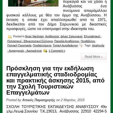
πυρκαγιά και να χάσει η
Ανάβυσσος ένα
πνεύμονα απαράμιλλου
φυσικού κάλλους με θέα τον όρμο της Αναβύσσου. Η
έκταση η οποία έχει απαλλοτριωθεί από το 1971,
διεκδικείται από τον Δήμο Σαρωνικού με δικαστικές
προσφυγές, ώστε να επιστραφεί στην ιδιοκτησία του.
Posted in
Άγιος Νικόλαος
,
Ανάβυσσος
,
Δήμος Σαρωνικού
,
Εξωραϊστικοί -
Πολιτιστικοί - Εθνικοτοπικοί Σύλλογοι
,
Παραλία Αναβύσσου
,
Περιβάλλον
,
Πολιτική Προστασία
,
Προβαλλόμενα
,
Τοπική Αυτοδιοίκηση
Tags:
Αλαζονεία
- Αυταρχισμός - Αμετροέπεια
1 Comment »
Read More »
Πρόσκληση για την εκδήλωση
επαγγελματικής σταδιοδρομίας
και πρακτικής άσκησης 2015, από
την Σχολή Τουριστικών
Επαγγελμάτων
Posted by
Αττικός Παρατηρητής
on 2 Μαρτίου, 2015
ΣΧΟΛΗ ΤΟΥΡΙΣΤΙΚΗΣ ΕΚΠΑΙΔΕΥΣΗΣ ΑΝΑΒΥΣΣΟΥ 49ο
χλμ.Λεωφ.Σουνίου T.K.19013, Ανάβυσσος 22910 42294-5