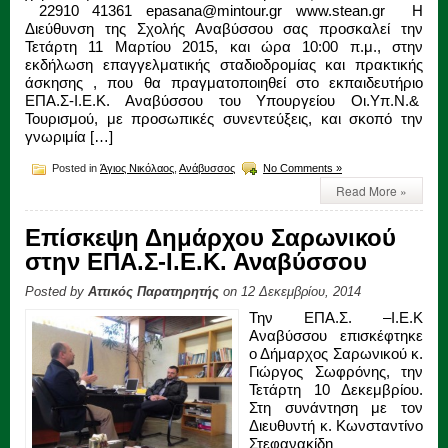
22910 41361 epasana@mintour.gr www.stean.gr Η
Διεύθυνση της Σχολής Αναβύσσου σας προσκαλεί την
Τετάρτη 11 Μαρτίου 2015, και ώρα 10:00 π.μ., στην
εκδήλωση επαγγελματικής σταδιοδρομίας και πρακτικής
άσκησης , που θα πραγματοποιηθεί στο εκπαιδευτήριο
ΕΠΑ.Σ-Ι.Ε.Κ. Αναβύσσου του Υπουργείου Οι.Υπ.Ν.&
Τουρισμού, με προσωπικές συνεντεύξεις, και σκοπό την
γνωριμία […]
Posted in
Άγιος Νικόλαος
,
Ανάβυσσος
No Comments »
Read More »
Επίσκεψη Δημάρχου Σαρωνικού
στην ΕΠΑ.Σ-Ι.Ε.Κ. Αναβύσσου
Posted by
Αττικός Παρατηρητής
on 12 Δεκεμβρίου, 2014
Την ΕΠΑ.Σ. –Ι.Ε.Κ
Αναβύσσου επισκέφτηκε
ο Δήμαρχος Σαρωνικού κ.
Γιώργος Σωφρόνης, την
Τετάρτη 10 Δεκεμβρίου.
Στη συνάντηση με τον
Διευθυντή κ. Κωνσταντίνο
Στεφανακίδη