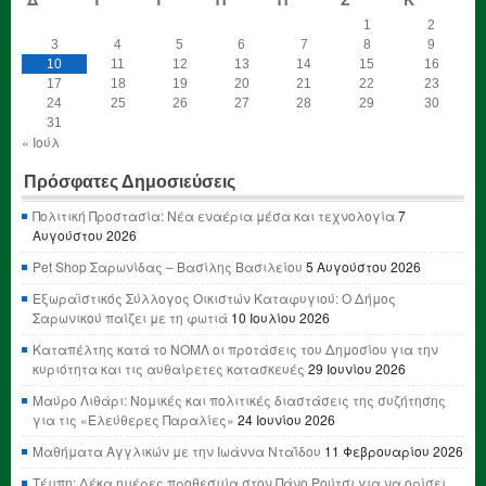
1
2
3
4
5
6
7
8
9
10
11
12
13
14
15
16
17
18
19
20
21
22
23
24
25
26
27
28
29
30
31
« Ιούλ
Πρόσφατες Δημοσιεύσεις
Πολιτική Προστασία: Νέα εναέρια μέσα και τεχνολογία
7
Αυγούστου 2026
Pet Shop Σαρωνίδας – Βασίλης Βασιλείου
5 Αυγούστου 2026
Εξωραϊστικός Σύλλογος Οικιστών Καταφυγιού: Ο Δήμος
Σαρωνικού παίζει με τη φωτιά
10 Ιουλίου 2026
Καταπέλτης κατά το ΝΟΜΛ οι προτάσεις του Δημοσίου για την
κυριότητα και τις αυθαίρετες κατασκευές
29 Ιουνίου 2026
Μαύρο Λιθάρι: Νομικές και πολιτικές διαστάσεις της συζήτησης
για τις «Ελεύθερες Παραλίες»
24 Ιουνίου 2026
Μαθήματα Αγγλικών με την Ιωάννα Νταΐδου
11 Φεβρουαρίου 2026
Τέμπη: Δέκα ημέρες προθεσμία στον Πάνο Ρούτσι για να ορίσει