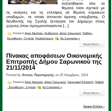
συζητήθηκαν όλα τα
θέματα τόσο σχετικά με
τις ανάγκες και τις ελλείψεις σε θέματα κτιριακών
υποδομών, τα οποία άπτονται άμεσης επέμβασης. Ο
διευθυντής της Σχολής ξενάγησε τον Δήμαρχο στους
χώρους όπου πραγματοποιούνται […]
Posted in
Άγιος Νικόλαος
,
Ανάβυσσος
,
Δήμος Σαρωνικού
,
Παιδεία -
Εκπαίδευση - Σχολεία
,
Προβαλλόμενα
No Comments »
Read More »
Πίνακας αποφάσεων Οικονομικής
Επιτροπής Δήμου Σαρωνικού της
21/11/2014
Posted by
Αττικός Παρατηρητής
on 25 Νοεμβρίου, 2014
Posted in
Άγιος Νικόλαος
,
Δήμος Σαρωνικού
,
Οικονομική Επιτροπή
,
Παιδεία
- Εκπαίδευση - Σχολεία
No Comments »
Read More »
Newer Entries »